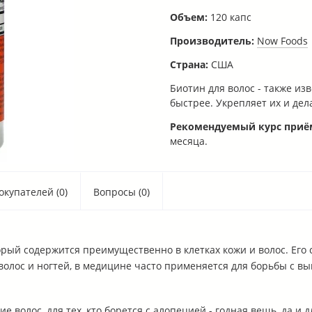
Объем:
120 капс
Производитель:
Now Foods
Страна:
США
Биотин для волос - также из
быстрее. Укрепляет их и дел
Рекомендуемый курс приё
месяца.
купателей (0)
Вопросы (0)
ый содержится преимущественно в клетках кожи и волос. Его 
волос и ногтей, в медицине часто применяется для борьбы с в
волос, для тех, кто борется с алопецией - годная вещь, да и д