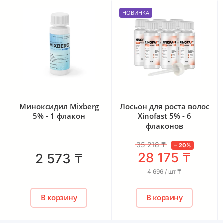
НОВИНКА
АКЦИЯ
Лосьон для роста волос
Оригинальная
Xinofast 5% - 6
пипетка для
флаконов
нанесения
миноксидила (для
35 218
₸
3 104
₸
лосьонов фирм:
–
20
%
–
10
%
28 175
₸
2 794
₸
Dualgen, Lipogaine,
Maxogen)
4 696 / шт
₸
В корзину
В корзину