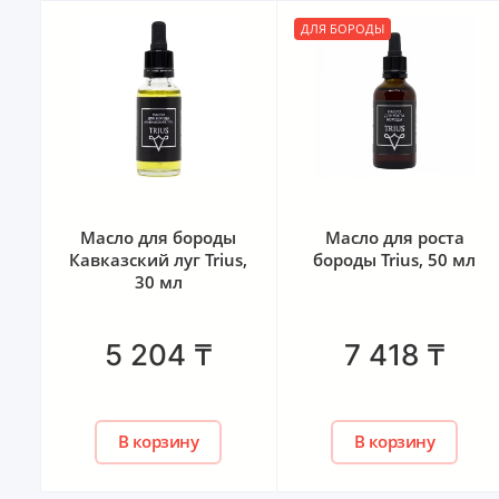
ДЛЯ БОРОДЫ
Масло для роста
Миноксидил Mixberg
s,
бороды Trius, 50 мл
5% - 1 флакон
7 418
₸
2 573
₸
В корзину
В корзину