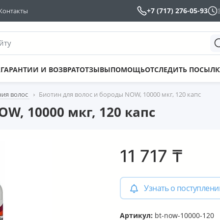
+7 (717) 276-05-93
Контакты
йту
А
ГАРАНТИИ И ВОЗВРАТ
ОТЗЫВЫ
ПОМОЩЬ
ОТСЛЕДИТЬ ПОСЫЛК
ния волос
Биотин для волос и бороды NOW, 10000 мкг, 120 капс
W, 10000 мкг, 120 капс
11 717
₸
Узнать о поступлени
Артикул:
bt-now-10000-120