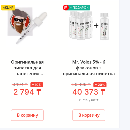
+ ПОДАРОК
А
Mr. Volos 5% - 6
Ксиноксин XINOXIN
флаконов +
UNO 15%, 6 флаконов +
мн
оригинальная пипетка
оригинальная пипетка
1
OL
50 466
₸
86 421
₸
–
20
%
–
20
%
40 373
₸
69 137
₸
6 729 / шт
₸
11 523 / шт
₸
В корзину
В корзину