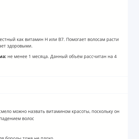
вестный как витамин H или B7. Помогает волосам расти
ает здоровыми.
ма:
не менее 1 месяца. Данный объём рассчитан на 4
смело можно назвать витамином красоты, поскольку он
ыпадением волос
ля бороды тоже не плохо.