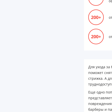
о
200+
о
200+
о
Для ухода за
поможет снят
стрижка. А д
труднодоступ
Еще одно поп
представляет
повреждения 
барберы и п