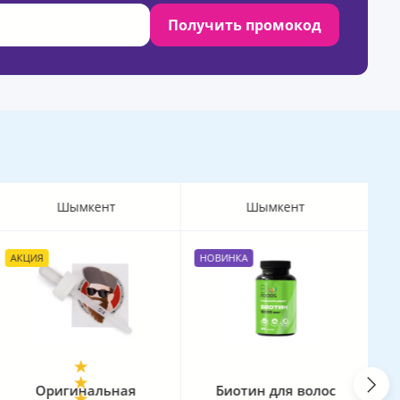
Получить промокод
Шымкент
Шымкент
АКЦИЯ
НОВИНКА
А
Оригинальная
Биотин для волос