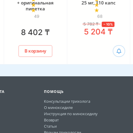
+ оригинальная
25 мг, 110 капс
пипетка
49
68
5 782
₸
–
10
%
5 204
₸
8 402
₸
В корзину
ТА
ПОМОЩЬ
Консультации трихолога
О миноксидиле
Инструкция по миноксидилу
Возврат
Статьи
Врачам трихологам