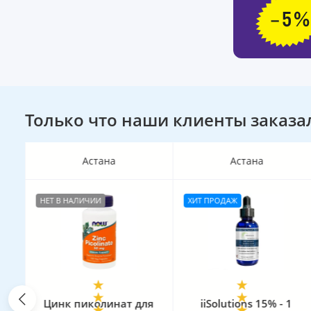
Только что наши клиенты заказа
Астана
Астана
НЕТ В НАЛИЧИИ
ХИТ ПРОДАЖ
rg
Цинк пиколинат для
iiSolutions 15% - 1