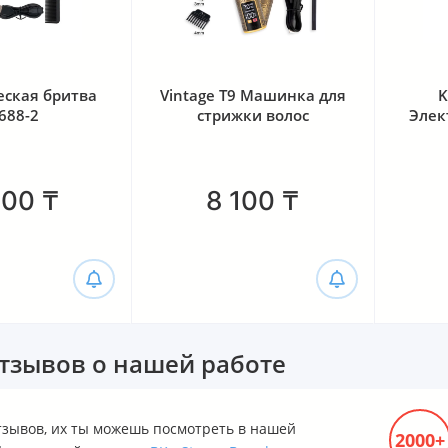
еская бритва
Vintage T9 Машинка для
K
688-2
стрижки волос
Элек
600
₸
8 100
₸
тзывов о нашей работе
тзывов, их ты можешь посмотреть в нашей
2000+