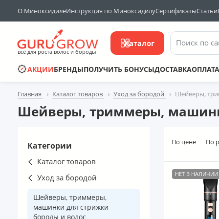
О Миноксидиле
Инструкция по Миноксидилу
Сертификаты
Статьи
Поиск по са
Каталог
всё для роста волос и бороды
АКЦИИ
БРЕНДЫ
ПОЛУЧИТЬ БОНУСЫ
ДОСТАВКА
ОПЛАТ
Главная
Каталог товаров
Уход за бородой
Шейверы, три
Шейверы, триммеры, машинк
По цене
По 
Категории
Каталог товаров
НЕТ В НАЛИЧИИ
Уход за бородой
Шейверы, триммеры,
машинки для стрижки
бороды и волос