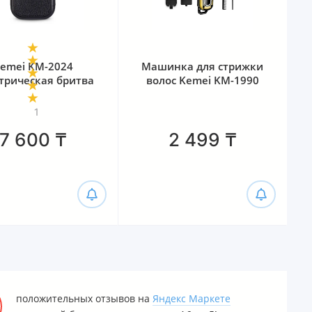
emei KM-2024
Машинка для стрижки
трическая бритва
волос Kemei KM-1990
1
7 600
₸
2 499
₸
положительных отзывов на
Яндекс Маркете