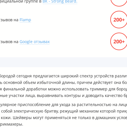
фициальной группе в
ВК - Strong Beard.
200+
тзывов на
Flamp
200+
тзывов на
Google отзывах
 бородой сегодня предлагается широкий спектр устройств раз
ь основной объем избыточной длины, причем действует она бо
ля финальной доработки можно использовать триммер для бор
ные участки лица, выравнивать контуры и доводить качество б
улярное приспособление для ухода за растительностью на лице
 собой электрическую бритву, режущий механизм которой прик
кожи. Шейверы могут применяться не только в домашних усло
арикмахеры.