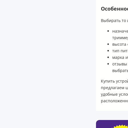
Особенно
Выбирать то 
назначе
триммер
высота 
тип пит
марка и
отзывы 
выбрать
Купить устро
предлагаем ш
удобные усло
расположенн