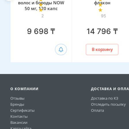
волос и бороды NOW
флакон
50 мг, 120 капс
2
95
9 698
₸
14 796
₸
В корзину
О КОМПАНИИ
ДОСТАВКА И ОПЛА
Отзывы
Доставка по КЗ
Бренды
Отследить посылку
Сертификаты
Оплата
Контакты
Вакансии
Карта сайта