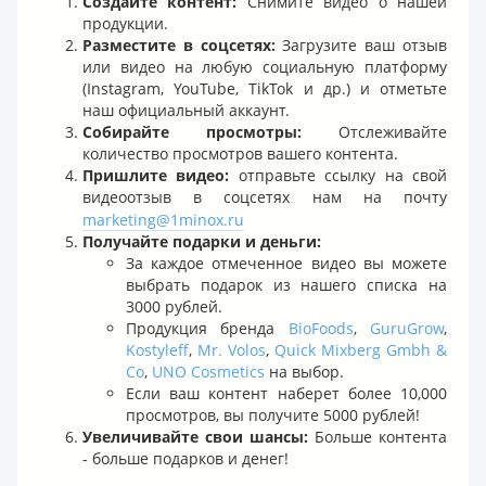
Создайте контент:
Снимите видео о нашей
продукции.
Разместите в соцсетях:
Загрузите ваш отзыв
или видео на любую социальную платформу
(Instagram, YouTube, TikTok и др.) и отметьте
наш официальный аккаунт.
Собирайте просмотры:
Отслеживайте
количество просмотров вашего контента.
Пришлите видео:
отправьте ссылку на свой
видеоотзыв в соцсетях нам на почту
marketing@1minox.ru
Получайте подарки и деньги:
За каждое отмеченное видео вы можете
выбрать подарок из нашего списка на
3000 рублей.
Продукция бренда
BioFoods
,
GuruGrow
,
Kostyleff
,
Mr. Volos
,
Quick Mixberg Gmbh &
Co
,
UNO Cosmetics
на выбор.
Если ваш контент наберет более 10,000
просмотров, вы получите 5000 рублей!
Увеличивайте свои шансы:
Больше контента
- больше подарков и денег!