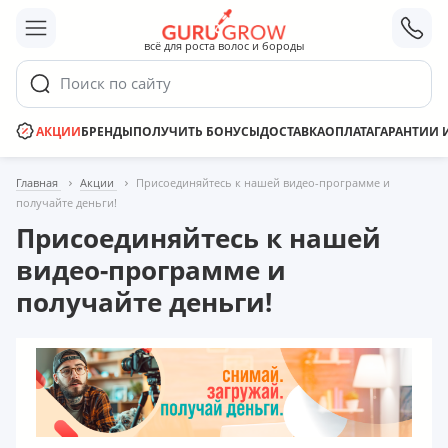
;
всё для роста волос и бороды
Поиск по сайту
АКЦИИ
БРЕНДЫ
ПОЛУЧИТЬ БОНУСЫ
ДОСТАВКА
ОПЛАТА
ГАРАНТИИ 
Главная
Акции
Присоединяйтесь к нашей видео-программе и
получайте деньги!
Присоединяйтесь к нашей
видео-программе и
получайте деньги!