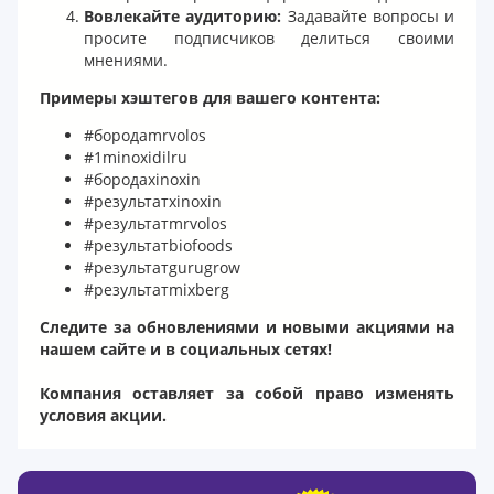
Вовлекайте аудиторию:
Задавайте вопросы и
просите подписчиков делиться своими
мнениями.
Примеры хэштегов для вашего контента:
#бородаmrvolos
#1minoxidilru
#бородаxinoxin
#результатxinoxin
#результатmrvolos
#результатbiofoods
#результатgurugrow
#результатmixberg
Следите за обновлениями и новыми акциями на
нашем сайте и в социальных сетях!
Компания оставляет за собой право изменять
условия акции.