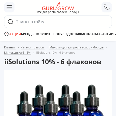
;
всё для роста волос и бороды
Поиск по сайту
АКЦИИ
БРЕНДЫ
ПОЛУЧИТЬ БОНУСЫ
ДОСТАВКА
ОПЛАТА
ГАРАНТИИ 
Главная
Каталог товаров
Миноксидил для роста волос и бороды
Миноксидил 6-15%
iiSolutions 10% - 6 флаконов
iiSolutions 10% - 6 флаконов