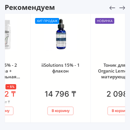
Рекомендуем
ХИТ ПРОДАЖ
НОВИНКА
iiSolutions 15% - 1
Тоник для лица
флакон
Organic Lemongrass -
матирующий для
жирной и
комбинированной
14 796
₸
2 098
₸
кожи Bunee, 200 мл
В корзину
В корзину