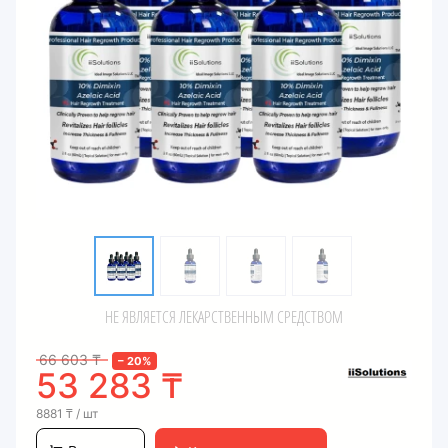
НЕ ЯВЛЯЕТСЯ ЛЕКАРСТВЕННЫМ СРЕДСТВОМ
66 603
₸
–
20
%
53 283
₸
8881
₸
/ шт