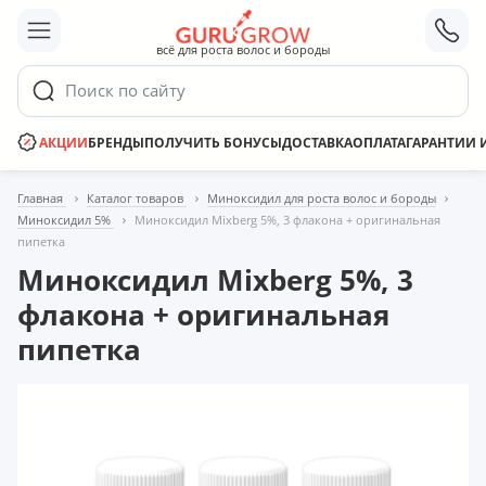
;
всё для роста волос и бороды
Поиск по сайту
АКЦИИ
БРЕНДЫ
ПОЛУЧИТЬ БОНУСЫ
ДОСТАВКА
ОПЛАТА
ГАРАНТИИ 
Главная
Каталог товаров
Миноксидил для роста волос и бороды
Миноксидил 5%
Миноксидил Mixberg 5%, 3 флакона + оригинальная
пипетка
Миноксидил Mixberg 5%, 3
флакона + оригинальная
пипетка