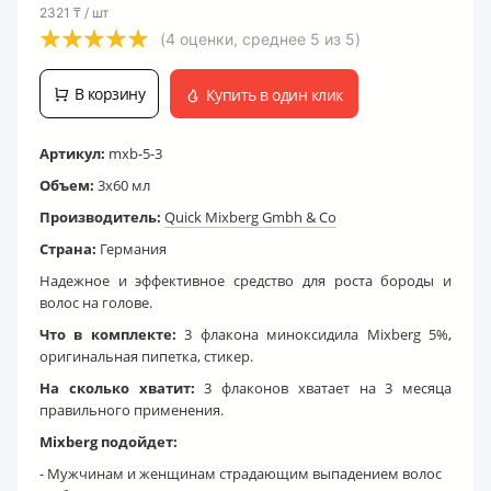
2321
₸
/ шт
(
4
оценки, среднее
5
из
5
)
В корзину
Купить в один клик
Артикул:
mxb-5-3
Объем:
3x60 мл
Производитель:
Quick Mixberg Gmbh & Co
Страна:
Германия
Надежное и эффективное средство для роста бороды и
волос на голове.
Что в комплекте:
3 флакона миноксидила Mixberg 5%,
оригинальная пипетка, стикер.
На сколько хватит:
3 флаконов хватает на 3 месяца
правильного применения.
Mixberg подойдет:
- Мужчинам и женщинам страдающим выпадением волос