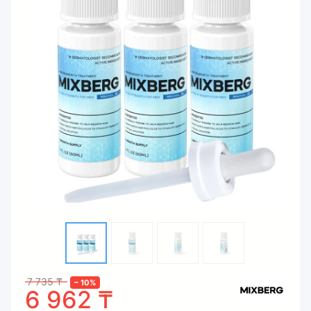
7 735
₸
–
10
%
6 962
₸