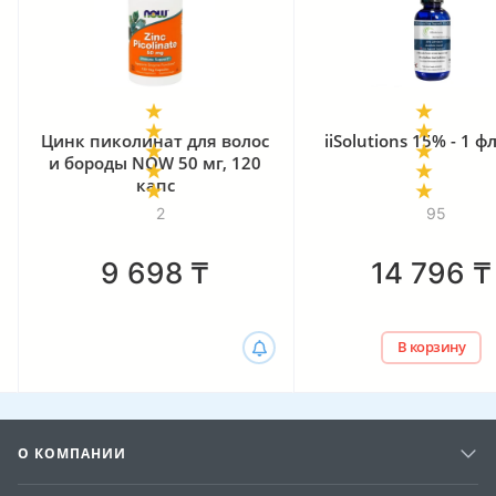
Цинк пиколинат для волос
iiSolutions 15% - 1 
и бороды NOW 50 мг, 120
капс
2
95
9 698
₸
14 796
₸
В корзину
О КОМПАНИИ