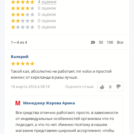
4
оценки
0
оценок
0
оценок
0
оценок
0
оценок
1—4
из 4
20
50
100
Все
Валерий
Такой кал, абсолютно не работает, mr volos и простой
минокс от киркланда в разы лучше.
18 марта 2024 в 08:18
Оцените отзыв
0
Менеджер Жарова Арина
Все средства отлично работают, просто, в зависимости
от индивидуальных особенностей организма что-то
подходит, а что-то нет. Именно поэтому в нашем
магазине представлен широкий ассортимент, чтобы