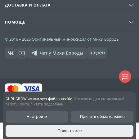
ДОСТАВКА И ОПЛАТА
ПОМОЩЬ
© 2016 – 2026 Оригинальный миноксидил от Михи Бороды
Чат у Михи Бороды
GURUGROW использует файлы cookie.
Это нужно для оптимальной
Договор оферты
работы сайта.
Читать подробнее.
Обработка персональных
данных
Настроить
Принять обязательные
Принять все