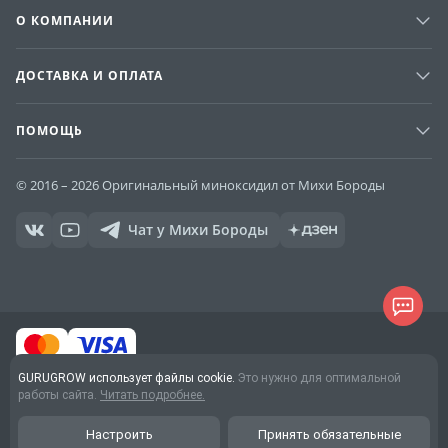
О КОМПАНИИ
ДОСТАВКА И ОПЛАТА
ПОМОЩЬ
© 2016 – 2026 Оригинальный миноксидил от Михи Бороды
Чат у Михи Бороды
GURUGROW использует файлы cookie.
Это нужно для оптимальной
Договор оферты
работы сайта.
Читать подробнее.
Обработка персональных
данных
Настроить
Принять обязательные