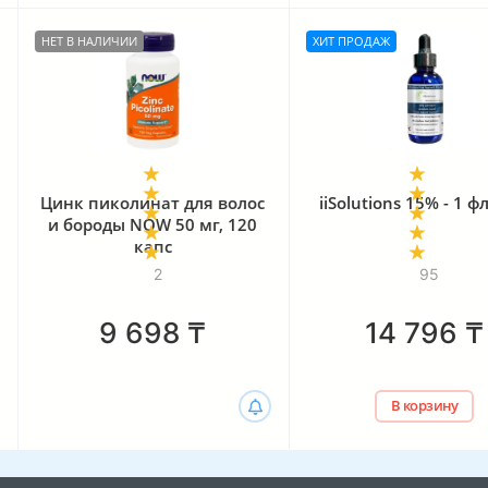
НЕТ В НАЛИЧИИ
ХИТ ПРОДАЖ
Цинк пиколинат для волос
iiSolutions 15% - 1 
и бороды NOW 50 мг, 120
капс
2
95
9 698
₸
14 796
₸
В корзину