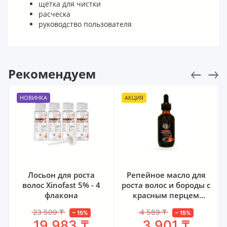
щетка для чистки
расческа
руководство пользователя
Рекомендуем
НОВИНКА
АКЦИЯ
Лосьон для роста
Репейное масло для
волос Xinofast 5% - 4
роста волос и бороды с
флакона
красным перцем
ver.3.0 (От Михи
23 509
₸
4 589
₸
–
15
%
–
15
%
Бороды)
19 983
₸
3 901
₸