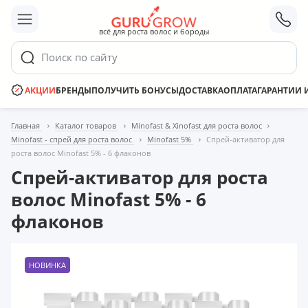
;
всё для роста волос и бороды
Поиск по сайту
АКЦИИ
БРЕНДЫ
ПОЛУЧИТЬ БОНУСЫ
ДОСТАВКА
ОПЛАТА
ГАРАНТИИ 
Главная
Каталог товаров
Minofast & Xinofast для роста волос
Minofast - спрей для роста волос
Minofast 5%
Спрей-активатор для
роста волос Minofast 5% - 6 флаконов
Спрей-активатор для роста
волос Minofast 5% - 6
флаконов
НОВИНКА