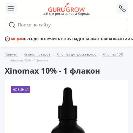
;
всё для роста волос и бороды
Поиск по сайту
АКЦИИ
БРЕНДЫ
ПОЛУЧИТЬ БОНУСЫ
ДОСТАВКА
ОПЛАТА
ГАРАНТИИ 
Главная
Каталог товаров
Xinomax для роста волос
Xinomax 10%
Xinomаx 10% - 1 флакон
Xinomаx 10% - 1 флакон
НОВИНКА