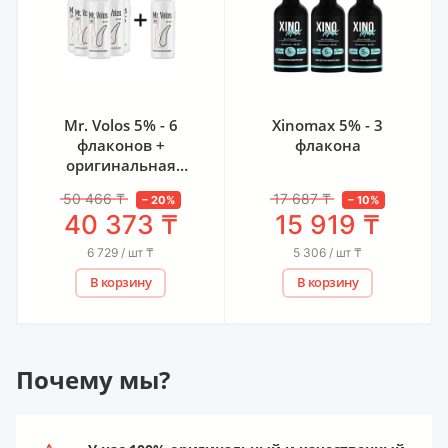
Mr. Volos 5% - 6
Xinomax 5% - 3
флаконов +
флакона
оригинальная
пипетка
50 466
₸
17 687
₸
–
20
%
–
10
%
40 373
₸
15 919
₸
6 729 / шт
₸
5 306 / шт
₸
В корзину
В корзину
Почему мы?