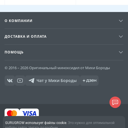
О КОМПАНИИ
ДОСТАВКА И ОПЛАТА
ПОМОЩЬ
© 2016 – 2026 Оригинальный миноксидил от Михи Бороды
Чат у Михи Бороды
GURUGROW использует файлы cookie.
Это нужно для оптимальной
Договор оферты
работы сайта.
Читать подробнее.