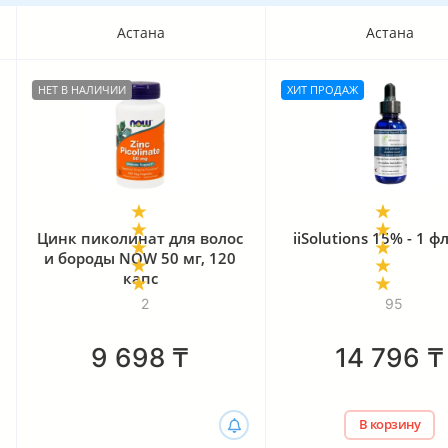
Астана
Астана
НЕТ В НАЛИЧИИ
ХИТ ПРОДАЖ
Цинк пиколинат для волос
iiSolutions 15% - 1 
и бороды NOW 50 мг, 120
капс
2
95
9 698
₸
14 796
₸
В корзину