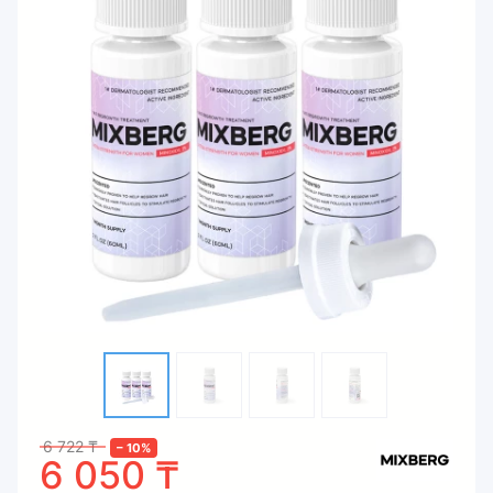
6 722
₸
–
10
%
6 050
₸