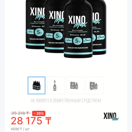
НЕ ЯВЛЯЕТСЯ ЛЕКАРСТВЕННЫМ СРЕДСТВОМ
35 218
₸
–
20
%
28 175
₸
4696
₸
/ шт