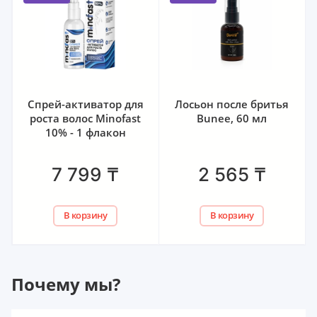
Спрей-активатор для
Лосьон после бритья
роста волос Minofast
Bunee, 60 мл
10% - 1 флакон
7 799
₸
2 565
₸
В корзину
В корзину
Почему мы?