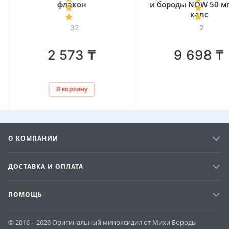
и бороды NOW 50 мг, 120
капс
2
₸
9 698
₸
14
у
В
О КОМПАНИИ
ДОСТАВКА И ОПЛАТА
ПОМОЩЬ
© 2016 – 2026 Оригинальный миноксидил от Михи Бороды