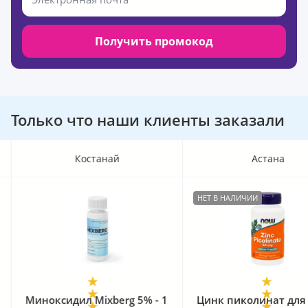
Получить промокод
Только что наши клиенты заказали
й
Астана
НЕТ В НАЛИЧИИ
ХИТ ПРОДАЖ
rg 5% - 1
Цинк пиколинат для волос
iiSolution