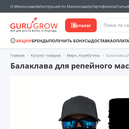
О Миноксидиле
Инструкция по Миноксидилу
Сертификаты
Статьи
Поиск по са
Каталог
всё для роста волос и бороды
АКЦИИ
БРЕНДЫ
ПОЛУЧИТЬ БОНУСЫ
ДОСТАВКА
ОПЛАТ
Главная
Каталог товаров
Мерч, Атрибутика
Балаклава д
Балаклава для репейного мас