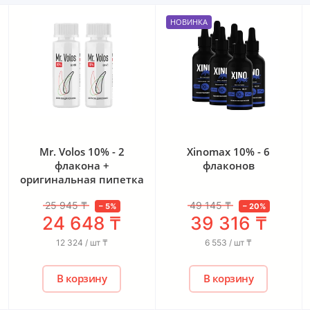
НОВИНКА
НОВИНКА
Xinomax 10% - 6
Спрей-активатор для
флаконов
роста волос Minofast
10% - 1 флакон
49 145
₸
–
20
%
39 316
₸
7 799
₸
6 553 / шт
₸
В корзину
В корзину