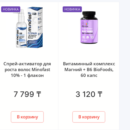
НОВИНКА
НОВИНКА
Витаминный комплекс
Xinomax 5% - 3
Магний + B6 BioFoods,
флакона
60 капс
ор
17 687
₸
–
10
%
15 919
₸
3 120
₸
5 306 / шт
₸
В корзину
В корзину