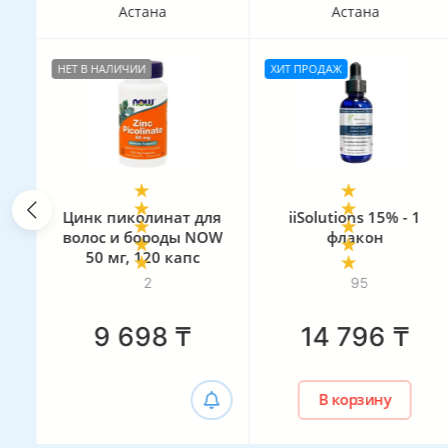
Астана
Астана
НЕТ В НАЛИЧИИ
ХИТ ПРОДАЖ
rg
Цинк пиколинат для
iiSolutions 15% - 1
волос и бороды NOW
флакон
50 мг, 120 капс
2
95
9 698
₸
14 796
₸
В корзину