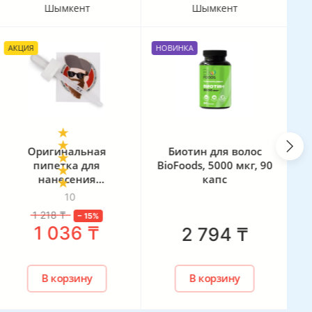
Шымкент
Шымкент
АКЦИЯ
НОВИНКА
А
Оригинальная
Биотин для волос
пипетка для
BioFoods, 5000 мкг, 90
р
нанесения
капс
миноксидила (для
10
лосьонов фирм:
1 218
₸
–
15
%
Kirkland, Rogaine,
1 036
₸
2 794
₸
Хinoxin Uno, Mr. Volos,
Mixberg, Just for men,
Members Mark, EQUATE)
В корзину
В корзину