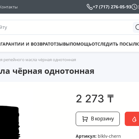
+7 (717) 276-05-93
Контакты
йту
А
ГАРАНТИИ И ВОЗВРАТ
ОТЗЫВЫ
ПОМОЩЬ
ОТСЛЕДИТЬ ПОСЫЛК
ля репейного масла чёрная однотонная
ла чёрная однотонная
2 273
₸
В корзину
Артикул:
blklv-chern