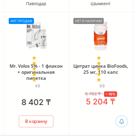
Павлодар
Шымкент
ХИТ ПРОДАЖ
НЕТ В НАЛИЧИИ
Mr. Volos 5% - 1 флакон
Цитрат цинка BioFoods,
+ оригинальная
25 мг, 110 капс
пипетка
49
68
5 782
₸
–
10
%
5 204
₸
8 402
₸
В корзину