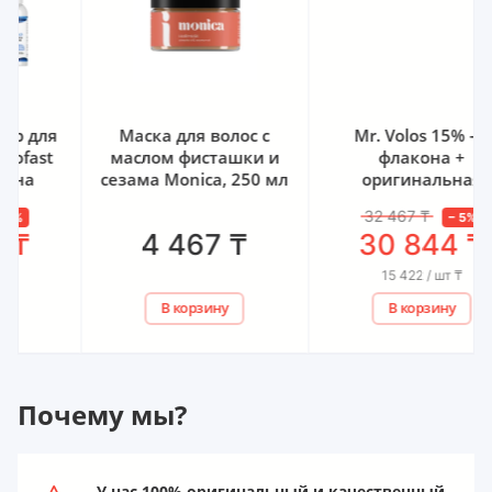
Маска для волос с
Mr. Volos 15% - 2
маслом фисташки и
флакона +
сезама Monica, 250 мл
оригинальная
пипетка
32 467
₸
–
5
%
4 467
₸
30 844
₸
15 422 / шт
₸
В корзину
В корзину
Почему мы?
У нас 100% оригинальный и качественный