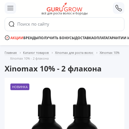
;
всё для роста волос и бороды
Поиск по сайту
АКЦИИ
БРЕНДЫ
ПОЛУЧИТЬ БОНУСЫ
ДОСТАВКА
ОПЛАТА
ГАРАНТИИ 
Главная
Каталог товаров
Xinomax для роста волос
Xinomax 10%
Xinomax 10% - 2 флакона
Xinomax 10% - 2 флакона
НОВИНКА