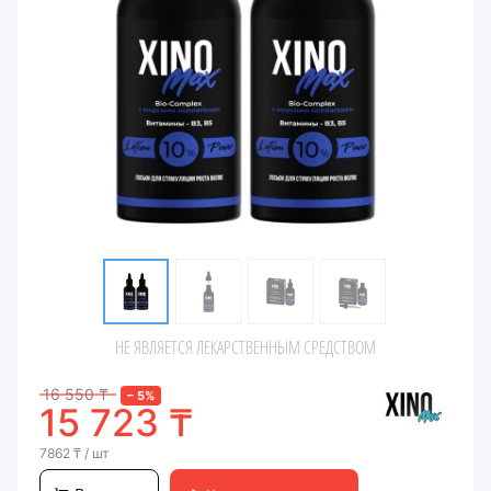
НЕ ЯВЛЯЕТСЯ ЛЕКАРСТВЕННЫМ СРЕДСТВОМ
16 550
₸
–
5
%
15 723
₸
7862
₸
/ шт