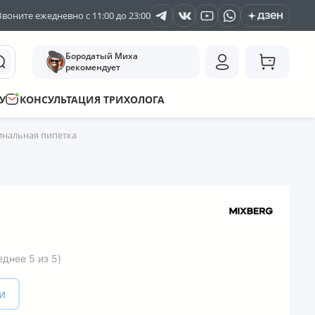
Звоните ежедневно с 11:00 до 23:00
Бородатый Миха
рекомендует
У
КОНСУЛЬТАЦИЯ ТРИХОЛОГА
инальная пипетка
еднее
5
из
5
)
и