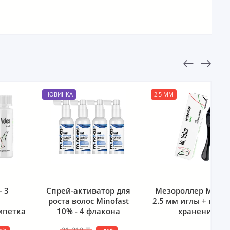
НОВИНКА
2.5 ММ
Спрей-активатор для
Мезороллер Mr. Volos
роста волос Minofast
2.5 мм иглы + кейс для
10% - 4 флакона
хранения
ор