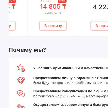
15 584
₸
–
5
%
14 805
₸
4 227
₸
7 403 / шт
₸
В корзину
В корзину
Почему мы?
У нас 100% оригинальный и качественны
Предоставляем личную гарантию от Мих
Если будут вопросы или проблемы, он личн
Предоставляем консультации по любым в
по телефону +7 (495) 374-87-55, мессендже
Осуществляем своевременную и быструю