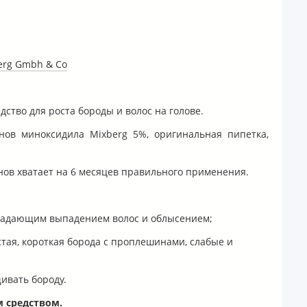
erg Gmbh & Co
ство для роста бороды и волос на голове.
нов миноксидила Mixberg 5%, оригинальная пипетка,
нов хватает на 6 месяцев правильного применения.
адающим выпадением волос и облысением;
устая, короткая борода с проплешинами, слабые и
щивать бороду.
м средством.