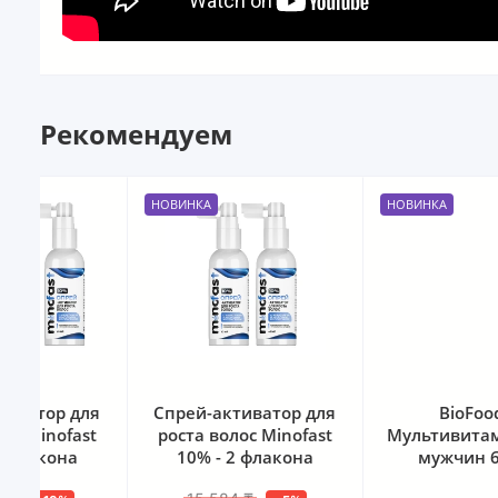
Рекомендуем
НОВИНКА
НОВИНКА
ля
Спрей-активатор для
BioFoods -
st
роста волос Minofast
Мультивитамины для
10% - 2 флакона
мужчин 60 таб