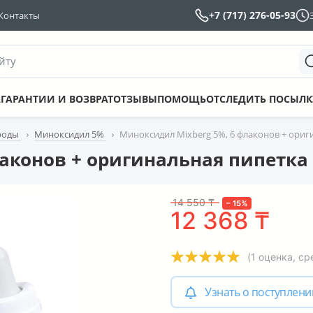
+7 (717) 276-05-93
Контакты
йту
А
ГАРАНТИИ И ВОЗВРАТ
ОТЗЫВЫ
ПОМОЩЬ
ОТСЛЕДИТЬ ПОСЫЛК
роды
Миноксидил 5%
Миноксидил Mixberg 5%, 6 флаконов + ориг
аконов + оригинальная пипетка
14 550
₸
–
15
%
12 368
₸
(
1
оценка, ср
Узнать о поступлени