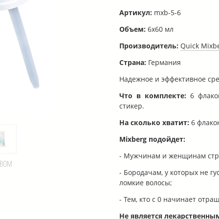
Артикул:
mxb-5-6
Объем:
6x60 мл
Производитель:
Quick Mixb
Страна:
Германия
Надежное и эффективное сред
Что в комплекте:
6 флако
стикер.
На сколько хватит:
6 флако
Mixberg подойдет:
- Мужчинам и женщинам стр
ТВОМ
- Бородачам, у которых не г
ломкие волосы;
- Тем, кто с 0 начинает отра
Не является лекарственны