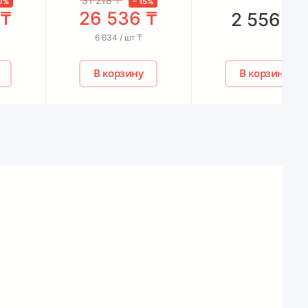
31 218
₸
–
15
%
26 536
₸
2 556
₸
6 634 / шт
₸
В корзину
В корзину