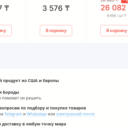
28 980
₸
–
10
%
26 082
₸
3 576
₸
8 694 / шт
₸
В корзину
В корзину
й продукт из США и Европы
и Бороды
о поможет их решить
опросам по подбору и покупке товаров
рам
Telegram
и
WhatsApp
или
электронной почте
 доставку в любую точку мира