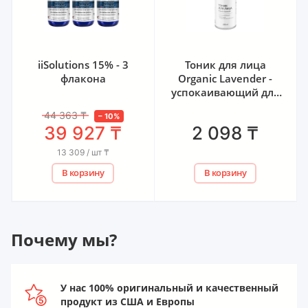
1
iiSolutions 15% - 3
Тоник для лица
флакона
Organic Lavender -
успокаивающий для
сухой и
44 363
₸
–
10
%
чувствительной кожи
39 927
₸
2 098
₸
Bunee, 200 мл
13 309 / шт
₸
В корзину
В корзину
Почему мы?
У нас 100% оригинальный и качественный
продукт из США и Европы